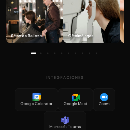
Salón de Belleza
Oftalmólogos
Ma
INTEGRACIONES
Google Calendar
Google Meet
Zoom
Microsoft Teams