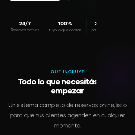
Desarrollo Web
24/7
100%
3 pasos
Reservas activas
tuyo lo que cobrás
para empezar
Branding Digita
Sistema de Ci
QUÉ INCLUYE
BUENOS
Todo lo que necesitás para
empezar
Un sistema completo de reservas online, listo
para que tus clientes agenden en cualquier
momento.